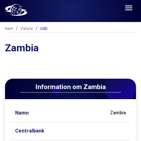
/
/
Hem
Valutor
USD
Zambia
Information om
Zambia
Namn
Zambia
Centralbank