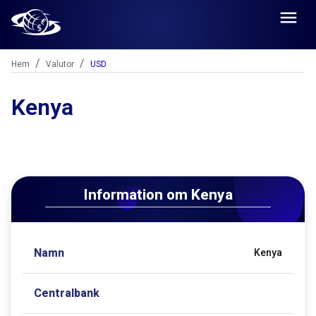
/
/
Hem
Valutor
USD
Kenya
Information om
Kenya
Namn
Kenya
Centralbank